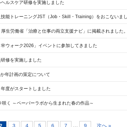
ルヘルスケア研修を実施しました
技能トレーニングJST（Job・Skill・Training）をおこないま
が、厚生労働省「治療と仕事の両立支援ナビ」に掲載されました
🌸ウォーク2026」イベントに参加してきました
員研修を実施しました
新5か年計画の策定について
６年度がスタートしました
クラ咲く ～ペーパーラボから生まれた春の作品～
2
3
4
5
6
7
…
9
次へ »